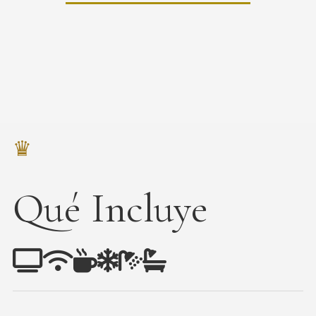
en nuestra habitación Deluxe Matrimonial, disfruta de u
 complementar la experiencia de confort y sofisticació
z mientras te relajas en el jacuzzi o descansas en el á
comodidad a tu experiencia de lujo.
♛
Qué Incluye