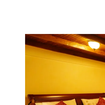
Descubre un refugio de ensueño en n
transportará a otra época. Relájate en su j
cuenta con todas