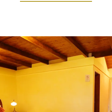
uestra habitación deluxe matrimonial, una experiencia
acuzzi privado y admira la vista panorámica desde su áti
 las comodidades que mereces para disfrutar de una est