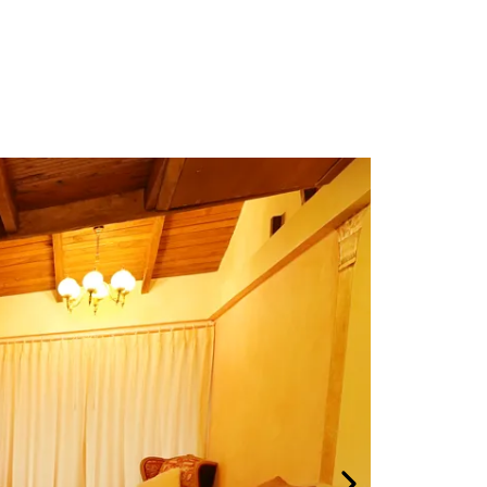
 única en un ambiente barroco que te
co.
Nuestra habitación deluxe matrimonial
adía inolvidable.