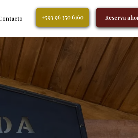
+593 96 350 6160
Reserva aho
Contacto
onial en